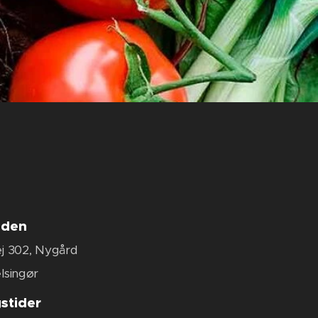
oden
j 302, Nygård
lsingør
stider