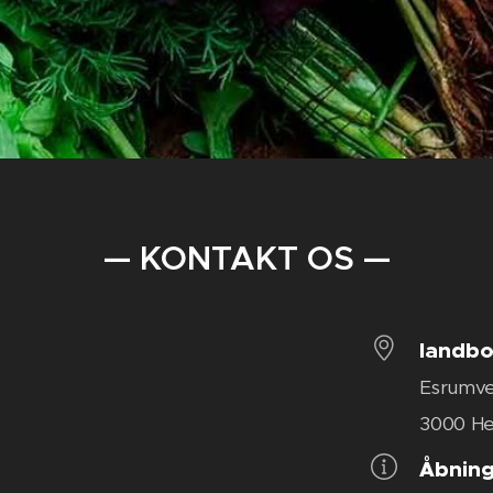
— KONTAKT OS —
landb
Esrumve
3000 He
Åbning